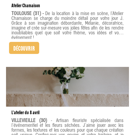
Atelier Chamaison
TOULOUSE (31) -
De la location à la mise en scène, l’Atelier
Chamaison se charge du moindre détail pour votre jour J.
Grâce à son imagination débordante, Mélanie, décoratrice,
imagine et crée sur-mesure vos jolies fêtes afin de les rendre
inoubliables quel que soit votre thème, vos idées et votre
événement !
DÉCOUVRIR
L'atelier du 8 avril
VILLEVIEILLE (30)
- Artisan fleuriste spécialisée dans
l'événementiel et les fleurs séchées. J'aime jouer avec les
formes, les textures et les couleurs pour que chaque création
soit unique. Confiez-moi vos envies et votre histoire, et je