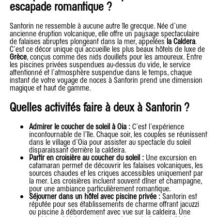
escapade romantique ?
Santorin ne ressemble à aucune autre île grecque. Née d'une
ancienne éruption volcanique, elle offre un paysage spectaculaire
de falaises abruptes plongeant dans la mer, appelées
la Caldera
.
C'est ce décor unique qui accueille les plus beaux hôtels de luxe de
Grèce
, conçus comme des nids douillets pour les amoureux. Entre
les piscines privées suspendues au-dessus du vide, le service
attentionné et l'atmosphère suspendue dans le temps, chaque
instant de votre voyage de noces à Santorin prend une dimension
magique et haut de gamme.
Quelles activités faire à deux à Santorin ?
Admirer le coucher de soleil à Oia :
C'est l'expérience
incontournable de l'île. Chaque soir, les couples se réunissent
dans le village d'Oia pour assister au spectacle du soleil
disparaissant derrière la caldeira.
Partir en croisière au coucher du soleil :
Une excursion en
catamaran permet de découvrir les falaises volcaniques, les
sources chaudes et les criques accessibles uniquement par
la mer. Les croisières incluent souvent dîner et champagne,
pour une ambiance particulièrement romantique.
Séjourner dans un hôtel avec piscine privée :
Santorin est
réputée pour ses établissements de charme offrant jacuzzi
ou piscine à débordement avec vue sur la caldeira. Une