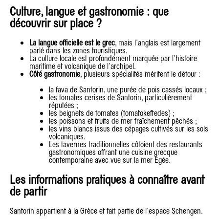
Culture, langue et gastronomie : que
découvrir sur place ?
La langue officielle est le grec
, mais l'anglais est largement
parlé dans les zones touristiques.
La culture locale est profondément marquée par l'histoire
maritime et volcanique de l'archipel.
Côté gastronomie
, plusieurs spécialités méritent le détour :
la fava de Santorin, une purée de pois cassés locaux ;
les tomates cerises de Santorin, particulièrement
réputées ;
les beignets de tomates (tomatokeftedes) ;
les poissons et fruits de mer fraîchement pêchés ;
les vins blancs issus des cépages cultivés sur les sols
volcaniques.
Les tavernes traditionnelles côtoient des restaurants
gastronomiques offrant une cuisine grecque
contemporaine avec vue sur la mer Égée.
Les informations pratiques à connaître avant
de partir
Santorin appartient à la Grèce et fait partie de l'espace Schengen.