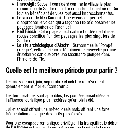
Imerovigli
: Souvent considéré comme le village le plus
romantique de Santorin, il offre un cadre plus calme qu'Oia
tout en bénéficiant de vues tout aussi impressionnantes.
Le volcan de Nea Kameni
: Une excursion permet
d'approcher le volcan qui a façonné l'île et d'observer les
paysages lunaires de l'archipel.
Red Beach
: Cette plage spectaculaire bordée de falaises
rouges constitue l'un des paysages les plus singuliers de
Santorin.
Le site archéologique d'Akrotiri
: Surnommée la "Pompéi
grecque", cette ancienne cité minoenne ensevelie par une
éruption volcanique offre une fascinante plongée dans
l'histoire de l'île.
Quelle est la meilleure période pour partir ?
Les mois de
mai, juin, septembre et octobre
représentent
généralement le meilleur compromis.
Les températures sont agréables, les journées ensoleillées et
l'affluence touristique plus modérée qu'en plein été.
Juillet et août offrent une météo idéale mais attirent une forte
fréquentation ainsi que des tarifs plus élevés.
Pour une escapade romantique privilégiant la tranquillité,
le début
de l'automne
est souvent considéré comme la période la plus