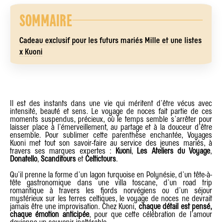
SOMMAIRE
Cadeau exclusif pour les futurs mariés Mille et une listes
x Kuoni
Il est des instants dans une vie qui méritent d’être vécus avec
intensité, beauté et sens. Le voyage de noces fait partie de ces
moments suspendus, précieux, où le temps semble s’arrêter pour
laisser place à l’émerveillement, au partage et à la douceur d’être
ensemble. Pour sublimer cette parenthèse enchantée, Voyages
Kuoni met tout son savoir-faire au service des jeunes mariés, à
travers ses marques expertes :
Kuoni
,
Les Ateliers du Voyage
,
Donatello
,
Scanditours
et
Celtictours
.
Qu’il prenne la forme d’un lagon turquoise en Polynésie, d’un tête-à-
tête gastronomique dans une villa toscane, d’un road trip
romantique à travers les fjords norvégiens ou d’un séjour
mystérieux sur les terres celtiques, le voyage de noces ne devrait
jamais être une improvisation. Chez Kuoni,
chaque détail est pensé,
chaque émotion anticipée
, pour que cette célébration de l’amour
devienne un souvenir inaltérable.