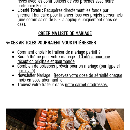
rêves avec les contributions de vos proches avec notre
partenaire Kuoni.
Liberté Totale :
Récupérez directement les fonds par
virement bancaire pour financer tous vos projets personnels
(une commission de 5 % s'applique uniquement dans ce
cas).
CRÉER MA LISTE DE MARIAGE
✨ CES ARTICLES POURRAIENT VOUS INTÉRESSER
Comment choisir le traiteur de mariage parfait ?
Bars à thème pour votre mariage :
10 idées pour une
réception originale et gourmande
Combien de boissons prévoir pour un mariage (par type et
par invité)
Newsletter Mariage :
Recevez votre dose de sérénité chaque
mois en vous abonnant ici !
Trouvez votre traiteur dans
notre carnet d’adresses.