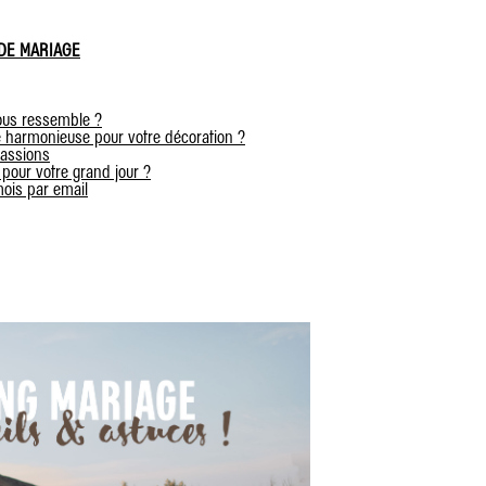
 DE MARIAGE
ous ressemble ?
 harmonieuse pour votre décoration ?
passions
 pour votre grand jour ?
ois par email