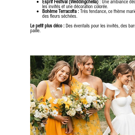
Esprit Festival (Weddingchella)
: Une ambiance déco
les invités et une décoration colorée.
Bohème Terracotta :
Très tendance, ce thème marie
des fleurs séchées.
Le petit plus déco :
Des éventails pour les invités, des ba
paille.