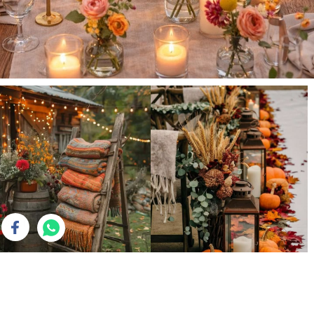
omain Paris
as here