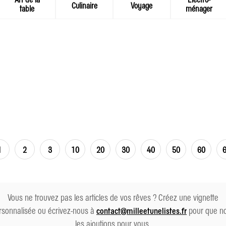
Culinaire
Voyage
table
ménager
1
2
3
10
20
30
40
50
60
Vous ne trouvez pas les articles de vos rêves ? Créez une vignette
rsonnalisée ou écrivez-nous à
pour que n
contact@milleetunelistes.fr
les ajoutions pour vous.