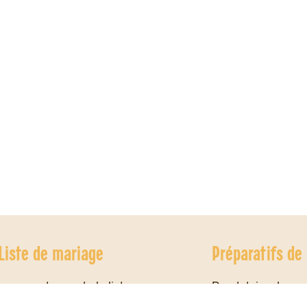
Liste de mariage
Préparatifs de
Les avantages de la liste
Prestataire de ma
Cadeaux de mariage
Blog conseils ma