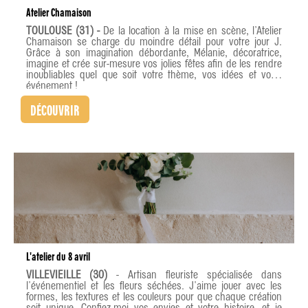
Atelier Chamaison
TOULOUSE (31) -
De la location à la mise en scène, l’Atelier
Chamaison se charge du moindre détail pour votre jour J.
Grâce à son imagination débordante, Mélanie, décoratrice,
imagine et crée sur-mesure vos jolies fêtes afin de les rendre
inoubliables quel que soit votre thème, vos idées et votre
événement !
DÉCOUVRIR
L'atelier du 8 avril
VILLEVIEILLE (30)
- Artisan fleuriste spécialisée dans
l'événementiel et les fleurs séchées. J'aime jouer avec les
formes, les textures et les couleurs pour que chaque création
soit unique. Confiez-moi vos envies et votre histoire, et je